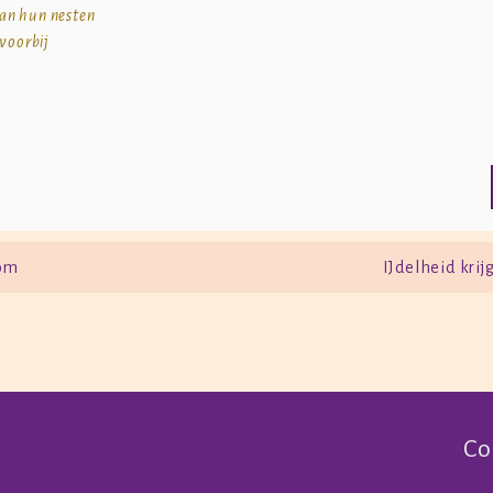
an hun nesten
 voorbij
com
IJdelheid krij
Co