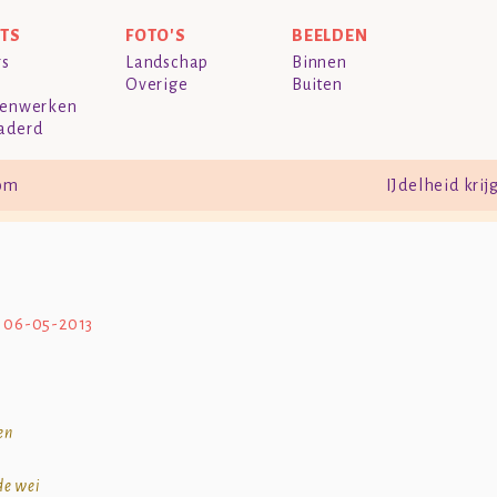
NTS
FOTO'S
BEELDEN
rs
Landschap
Binnen
Overige
Buiten
enwerken
aderd
com
IJdelheid krij
06-05-2013
en
de wei