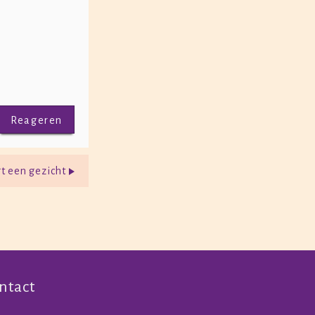
Reageren
gt een gezicht
ntact