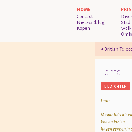
HOME
PRI
Contact
Dive
Nieuws (blog)
Stad
Kopen
Wolk
Omk
British Tele
Lente
Gedichten
Lente
Magnolia’s bloei
koeien loeien
hazen rennen in 