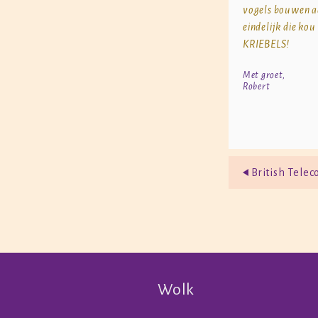
vogels bouwen a
eindelijk die kou
KRIEBELS!
Met groet,
Robert
British Tele
Wolk