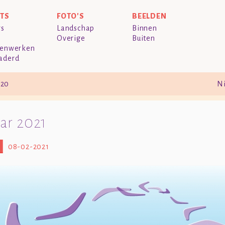
NTS
FOTO'S
BEELDEN
rs
Landschap
Binnen
Overige
Buiten
enwerken
aderd
020
Ni
ar 2021
08-02-2021