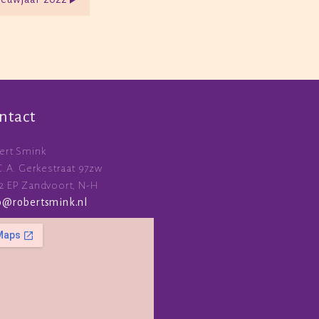
ntact
ert Smink
 C.A. Gerkestraat 97zw
2 EP Zandvoort, N-H
o
@
robertsmink.nl