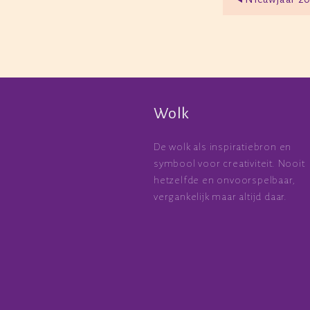
Wolk
De wolk als inspiratiebron en
symbool voor creativiteit. Nooit
hetzelfde en onvoorspelbaar,
vergankelijk maar altijd daar.