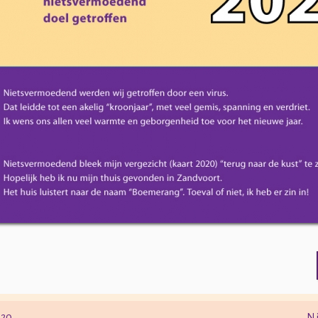
020
Ni