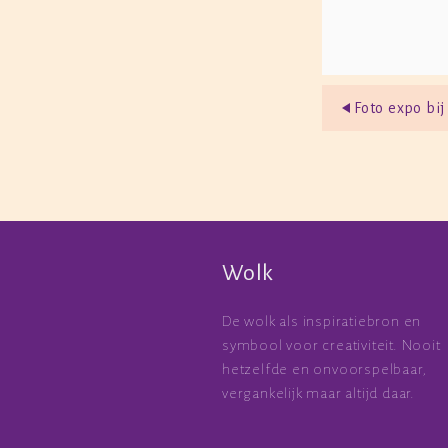
Foto expo bi
Wolk
De wolk als inspiratiebron en
symbool voor creativiteit. Nooit
hetzelfde en onvoorspelbaar,
vergankelijk maar altijd daar.